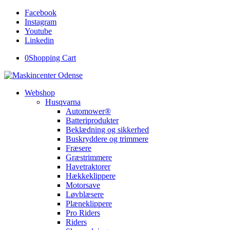
Facebook
Instagram
Youtube
Linkedin
0
Shopping Cart
Webshop
Husqvarna
Automower®
Batteriprodukter
Beklædning og sikkerhed
Buskryddere og trimmere
Fræsere
Græstrimmere
Havetraktorer
Hækkeklippere
Motorsave
Løvblæsere
Plæneklippere
Pro Riders
Riders