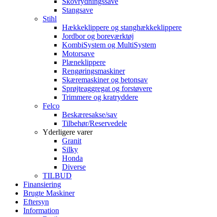
Skovrydningssave
Stangsave
Stihl
Hækkeklippere og stanghækkeklippere
Jordbor og boreværktøj
KombiSystem og MultiSystem
Motorsave
Plæneklippere
Rengøringsmaskiner
Skæremaskiner og betonsav
Sprøjteaggregat og forstøvere
Trimmere og kratryddere
Felco
Beskæresakse/sav
Tilbehør/Reservedele
Yderligere varer
Granit
Silky
Honda
Diverse
TILBUD
Finansiering
Brugte Maskiner
Eftersyn
Information