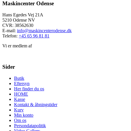
Maskincenter Odense
Hans Egedes Vej 21A
5210 Odense NV
CVR: 38562630
E-mail:
info@maskincenterodense.dk
Telefon:
+45 65 96 81 81
Vi er medlem af
Sider
Butik
Eftersyn
Her finder du os
HOME
Kasse
Kontakt & åbningstider
Kurv
Min konto
Om os
Persondatapolitik
Video Gallery