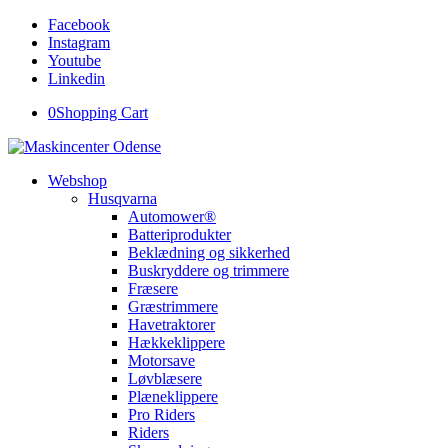
Facebook
Instagram
Youtube
Linkedin
0
Shopping Cart
Webshop
Husqvarna
Automower®
Batteriprodukter
Beklædning og sikkerhed
Buskryddere og trimmere
Fræsere
Græstrimmere
Havetraktorer
Hækkeklippere
Motorsave
Løvblæsere
Plæneklippere
Pro Riders
Riders