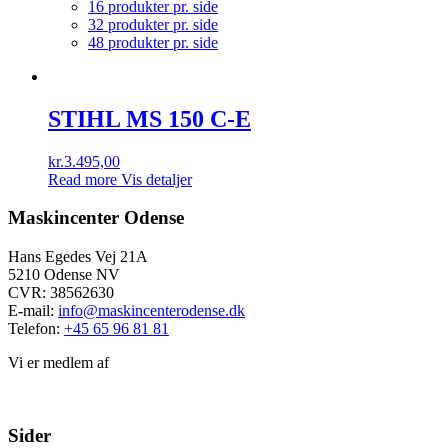
16 produkter pr. side
32 produkter pr. side
48 produkter pr. side
STIHL MS 150 C-E
kr.
3.495,00
Read more
Vis detaljer
Maskincenter Odense
Hans Egedes Vej 21A
5210 Odense NV
CVR: 38562630
E-mail:
info@maskincenterodense.dk
Telefon:
+45 65 96 81 81
Vi er medlem af
Sider