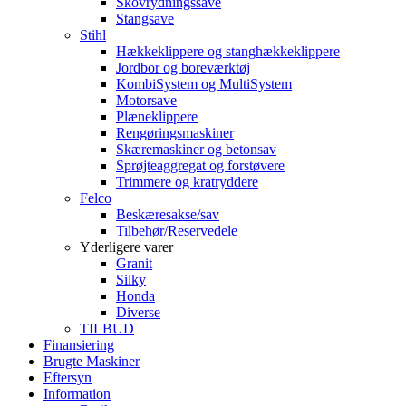
Skovrydningssave
Stangsave
Stihl
Hækkeklippere og stanghækkeklippere
Jordbor og boreværktøj
KombiSystem og MultiSystem
Motorsave
Plæneklippere
Rengøringsmaskiner
Skæremaskiner og betonsav
Sprøjteaggregat og forstøvere
Trimmere og kratryddere
Felco
Beskæresakse/sav
Tilbehør/Reservedele
Yderligere varer
Granit
Silky
Honda
Diverse
TILBUD
Finansiering
Brugte Maskiner
Eftersyn
Information