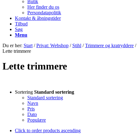
Butik
Her finder du os
Persondatapolitik
Kontakt & åbningstider
Tilbud
Søg
Menu
Du er her:
Start
/
Privat: Webshop
/
Stihl
/
Trimmere og kratryddere
/
Lette trimmere
Lette trimmere
Sortering
Standard sortering
Standard sortering
Navn
Pris
Dato
Populære
Click to order products ascending