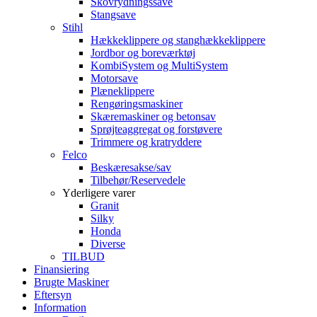
Skovrydningssave
Stangsave
Stihl
Hækkeklippere og stanghækkeklippere
Jordbor og boreværktøj
KombiSystem og MultiSystem
Motorsave
Plæneklippere
Rengøringsmaskiner
Skæremaskiner og betonsav
Sprøjteaggregat og forstøvere
Trimmere og kratryddere
Felco
Beskæresakse/sav
Tilbehør/Reservedele
Yderligere varer
Granit
Silky
Honda
Diverse
TILBUD
Finansiering
Brugte Maskiner
Eftersyn
Information