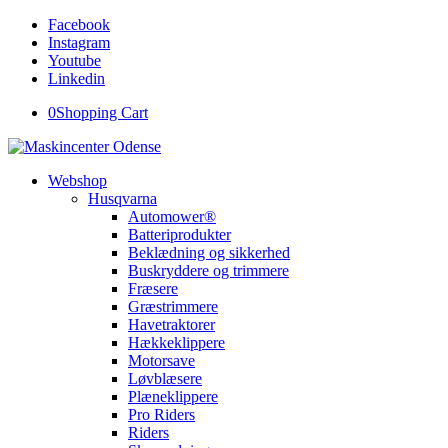
Facebook
Instagram
Youtube
Linkedin
0
Shopping Cart
Webshop
Husqvarna
Automower®
Batteriprodukter
Beklædning og sikkerhed
Buskryddere og trimmere
Fræsere
Græstrimmere
Havetraktorer
Hækkeklippere
Motorsave
Løvblæsere
Plæneklippere
Pro Riders
Riders