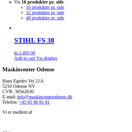
Vis
16 produkter pr. side
16 produkter pr. side
32 produkter pr. side
48 produkter pr. side
STIHL FS 38
kr.
1.495,00
Add to cart
Vis detaljer
Maskincenter Odense
Hans Egedes Vej 21A
5210 Odense NV
CVR: 38562630
E-mail:
info@maskincenterodense.dk
Telefon:
+45 65 96 81 81
Vi er medlem af