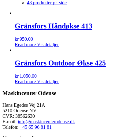
48 produkter pr. side
Gränsfors Håndøkse 413
kr.
950,00
Read more
Vis detaljer
Gränsfors Outdoor Økse 425
kr.
1.050,00
Read more
Vis detaljer
Maskincenter Odense
Hans Egedes Vej 21A
5210 Odense NV
CVR: 38562630
E-mail:
info@maskincenterodense.dk
Telefon:
+45 65 96 81 81