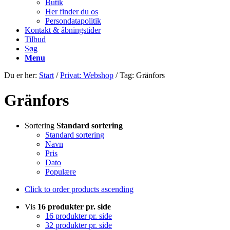
Butik
Her finder du os
Persondatapolitik
Kontakt & åbningstider
Tilbud
Søg
Menu
Du er her:
Start
/
Privat: Webshop
/
Tag: Gränfors
Gränfors
Sortering
Standard sortering
Standard sortering
Navn
Pris
Dato
Populære
Click to order products ascending
Vis
16 produkter pr. side
16 produkter pr. side
32 produkter pr. side