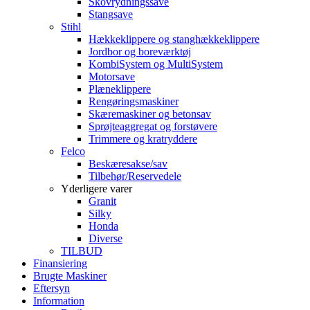
Skovrydningssave
Stangsave
Stihl
Hækkeklippere og stanghækkeklippere
Jordbor og boreværktøj
KombiSystem og MultiSystem
Motorsave
Plæneklippere
Rengøringsmaskiner
Skæremaskiner og betonsav
Sprøjteaggregat og forstøvere
Trimmere og kratryddere
Felco
Beskæresakse/sav
Tilbehør/Reservedele
Yderligere varer
Granit
Silky
Honda
Diverse
TILBUD
Finansiering
Brugte Maskiner
Eftersyn
Information