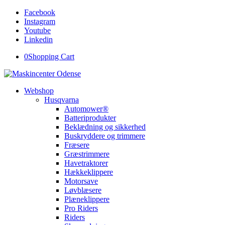
Facebook
Instagram
Youtube
Linkedin
0
Shopping Cart
Webshop
Husqvarna
Automower®
Batteriprodukter
Beklædning og sikkerhed
Buskryddere og trimmere
Fræsere
Græstrimmere
Havetraktorer
Hækkeklippere
Motorsave
Løvblæsere
Plæneklippere
Pro Riders
Riders