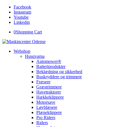
Facebook
Instagram
Youtube
Linkedin
0
Shopping Cart
Webshop
Husqvarna
Automower®
Batteriprodukter
Beklædning og sikkerhed
Buskryddere og trimmere
Fræsere
Græstrimmere
Havetraktorer
Hækkeklippere
Motorsave
Løvblæsere
Plæneklippere
Pro Riders
Riders