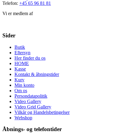
Telefon:
+45 65 96 81 81
Vi er medlem af
Sider
Butik
Eftersyn
Her finder du os
HOME
Kasse
Kontakt & åbningstider
Kurv
Min konto
Om os
Persondatapolitik
Video Gallery
Video Grid Gallery
Vilkår og Handelsbetingelser
Webshop
Åbnings- og telefontider