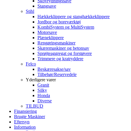
Skovrydningssave
Stangsave
Stihl
Hækkeklippere og stanghækkeklippere
Jordbor og boreværktøj
KombiSystem og MultiSystem
Motorsave
Plæneklippere
Rengøringsmaskiner
Skæremaskiner og betonsav
Sprøjteaggregat og forstøvere
Trimmere og kratryddere
Felco
Beskæresakse/sav
Tilbehør/Reservedele
Yderligere varer
Granit
Silky
Honda
Diverse
TILBUD
Finansiering
Brugte Maskiner
Eftersyn
Information