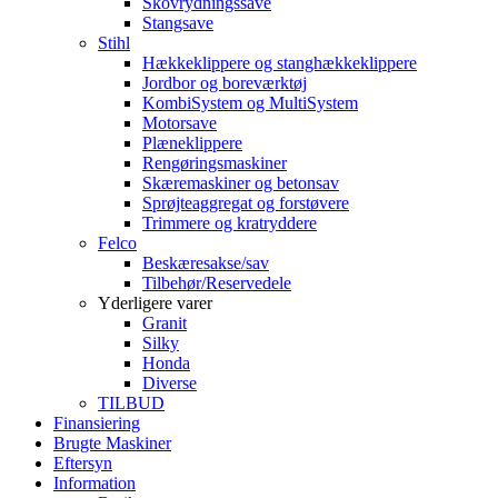
Skovrydningssave
Stangsave
Stihl
Hækkeklippere og stanghækkeklippere
Jordbor og boreværktøj
KombiSystem og MultiSystem
Motorsave
Plæneklippere
Rengøringsmaskiner
Skæremaskiner og betonsav
Sprøjteaggregat og forstøvere
Trimmere og kratryddere
Felco
Beskæresakse/sav
Tilbehør/Reservedele
Yderligere varer
Granit
Silky
Honda
Diverse
TILBUD
Finansiering
Brugte Maskiner
Eftersyn
Information