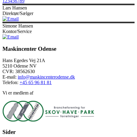
1
2
3
4
5
6
7
8
9
Lars
Hansen
Direktør/Sælger
Simone
Hansen
Kontor/Service
Maskincenter Odense
Hans Egedes Vej 21A
5210 Odense NV
CVR: 38562630
E-mail:
info@maskincenterodense.dk
Telefon:
+45 65 96 81 81
Vi er medlem af
Sider