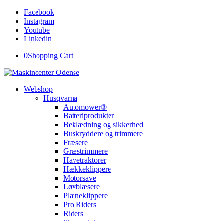
Facebook
Instagram
Youtube
Linkedin
0
Shopping Cart
Webshop
Husqvarna
Automower®
Batteriprodukter
Beklædning og sikkerhed
Buskryddere og trimmere
Fræsere
Græstrimmere
Havetraktorer
Hækkeklippere
Motorsave
Løvblæsere
Plæneklippere
Pro Riders
Riders