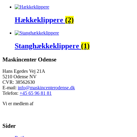
Hækkeklippere
(2)
Stanghækkeklippere
(1)
Maskincenter Odense
Hans Egedes Vej 21A
5210 Odense NV
CVR: 38562630
E-mail:
info@maskincenterodense.dk
Telefon:
+45 65 96 81 81
Vi er medlem af
Sider