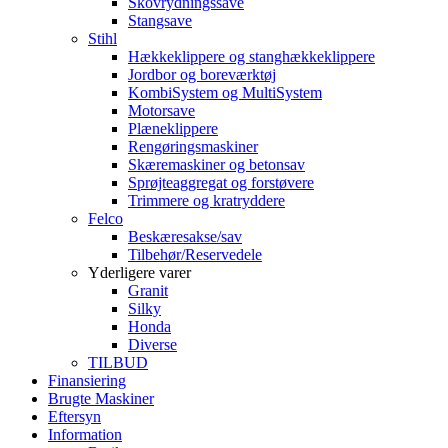
Skovrydningssave
Stangsave
Stihl
Hækkeklippere og stanghækkeklippere
Jordbor og boreværktøj
KombiSystem og MultiSystem
Motorsave
Plæneklippere
Rengøringsmaskiner
Skæremaskiner og betonsav
Sprøjteaggregat og forstøvere
Trimmere og kratryddere
Felco
Beskæresakse/sav
Tilbehør/Reservedele
Yderligere varer
Granit
Silky
Honda
Diverse
TILBUD
Finansiering
Brugte Maskiner
Eftersyn
Information