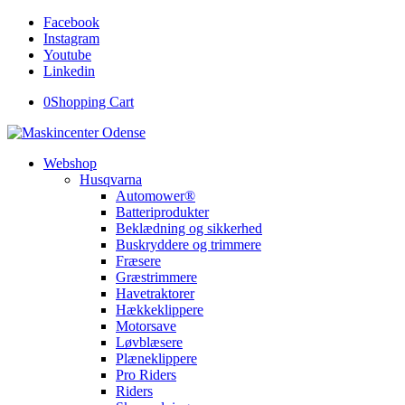
Facebook
Instagram
Youtube
Linkedin
0
Shopping Cart
Webshop
Husqvarna
Automower®
Batteriprodukter
Beklædning og sikkerhed
Buskryddere og trimmere
Fræsere
Græstrimmere
Havetraktorer
Hækkeklippere
Motorsave
Løvblæsere
Plæneklippere
Pro Riders
Riders