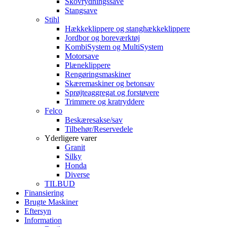
Skovrydningssave
Stangsave
Stihl
Hækkeklippere og stanghækkeklippere
Jordbor og boreværktøj
KombiSystem og MultiSystem
Motorsave
Plæneklippere
Rengøringsmaskiner
Skæremaskiner og betonsav
Sprøjteaggregat og forstøvere
Trimmere og kratryddere
Felco
Beskæresakse/sav
Tilbehør/Reservedele
Yderligere varer
Granit
Silky
Honda
Diverse
TILBUD
Finansiering
Brugte Maskiner
Eftersyn
Information