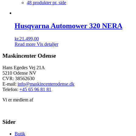
48 produkter pr. side
Husqvarna Automower 320 NERA
kr.
21.499,00
Read more
Vis detaljer
Maskincenter Odense
Hans Egedes Vej 21A
5210 Odense NV
CVR: 38562630
E-mail:
info@maskincenterodense.dk
Telefon:
+45 65 96 81 81
Vi er medlem af
Sider
Butik