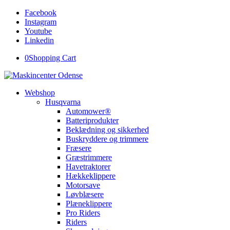
Facebook
Instagram
Youtube
Linkedin
0
Shopping Cart
Webshop
Husqvarna
Automower®
Batteriprodukter
Beklædning og sikkerhed
Buskryddere og trimmere
Fræsere
Græstrimmere
Havetraktorer
Hækkeklippere
Motorsave
Løvblæsere
Plæneklippere
Pro Riders
Riders