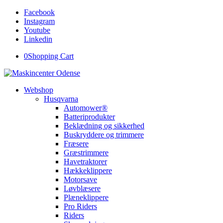
Facebook
Instagram
Youtube
Linkedin
0
Shopping Cart
Webshop
Husqvarna
Automower®
Batteriprodukter
Beklædning og sikkerhed
Buskryddere og trimmere
Fræsere
Græstrimmere
Havetraktorer
Hækkeklippere
Motorsave
Løvblæsere
Plæneklippere
Pro Riders
Riders