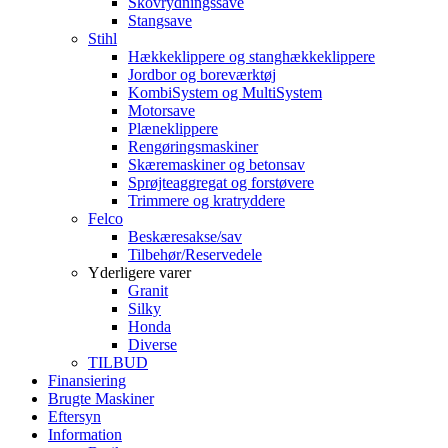
Skovrydningssave
Stangsave
Stihl
Hækkeklippere og stanghækkeklippere
Jordbor og boreværktøj
KombiSystem og MultiSystem
Motorsave
Plæneklippere
Rengøringsmaskiner
Skæremaskiner og betonsav
Sprøjteaggregat og forstøvere
Trimmere og kratryddere
Felco
Beskæresakse/sav
Tilbehør/Reservedele
Yderligere varer
Granit
Silky
Honda
Diverse
TILBUD
Finansiering
Brugte Maskiner
Eftersyn
Information