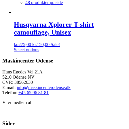
48 produkter pr. side
Husqvarna Xplorer T-shirt
camouflage, Unisex
kr.
275,00
kr.
150,00
Sale!
Select options
Maskincenter Odense
Hans Egedes Vej 21A
5210 Odense NV
CVR: 38562630
E-mail:
info@maskincenterodense.dk
Telefon:
+45 65 96 81 81
Vi er medlem af
Sider