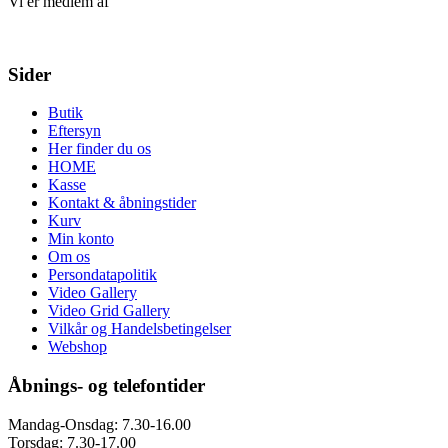
Vi er medlem af
Sider
Butik
Eftersyn
Her finder du os
HOME
Kasse
Kontakt & åbningstider
Kurv
Min konto
Om os
Persondatapolitik
Video Gallery
Video Grid Gallery
Vilkår og Handelsbetingelser
Webshop
Åbnings- og telefontider
Mandag-Onsdag: 7.30-16.00
Torsdag: 7.30-17.00