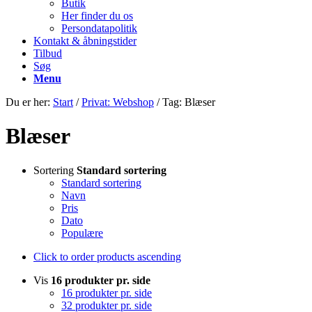
Butik
Her finder du os
Persondatapolitik
Kontakt & åbningstider
Tilbud
Søg
Menu
Du er her:
Start
/
Privat: Webshop
/
Tag: Blæser
Blæser
Sortering
Standard sortering
Standard sortering
Navn
Pris
Dato
Populære
Click to order products ascending
Vis
16 produkter pr. side
16 produkter pr. side
32 produkter pr. side