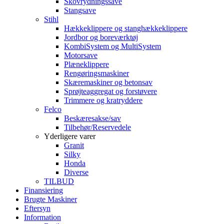
Skovrydningssave
Stangsave
Stihl
Hækkeklippere og stanghækkeklippere
Jordbor og boreværktøj
KombiSystem og MultiSystem
Motorsave
Plæneklippere
Rengøringsmaskiner
Skæremaskiner og betonsav
Sprøjteaggregat og forstøvere
Trimmere og kratryddere
Felco
Beskæresakse/sav
Tilbehør/Reservedele
Yderligere varer
Granit
Silky
Honda
Diverse
TILBUD
Finansiering
Brugte Maskiner
Eftersyn
Information