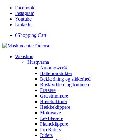
Facebook
Instagram
Youtube
Linkedin
0
Shopping Cart
Webshop
Husqvarna
Automower®
Batteriprodukter
Beklædning og sikkerhed
Buskryddere og trimmere
Fræsere
Græstrimmere
Havetraktorer
Hækkeklippere
Motorsave
Løvblæsere
Plæneklippere
Pro Riders
Riders