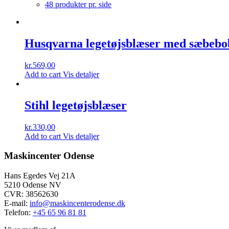
48 produkter pr. side
Husqvarna legetøjsblæser med sæbebo
kr.
569,00
Add to cart
Vis detaljer
Stihl legetøjsblæser
kr.
330,00
Add to cart
Vis detaljer
Maskincenter Odense
Hans Egedes Vej 21A
5210 Odense NV
CVR: 38562630
E-mail:
info@maskincenterodense.dk
Telefon:
+45 65 96 81 81