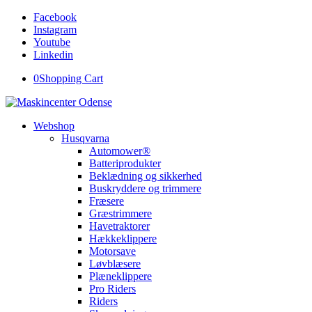
Facebook
Instagram
Youtube
Linkedin
0
Shopping Cart
Webshop
Husqvarna
Automower®
Batteriprodukter
Beklædning og sikkerhed
Buskryddere og trimmere
Fræsere
Græstrimmere
Havetraktorer
Hækkeklippere
Motorsave
Løvblæsere
Plæneklippere
Pro Riders
Riders