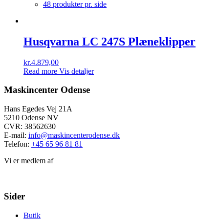
48 produkter pr. side
Husqvarna LC 247S Plæneklipper
kr.
4.879,00
Read more
Vis detaljer
Maskincenter Odense
Hans Egedes Vej 21A
5210 Odense NV
CVR: 38562630
E-mail:
info@maskincenterodense.dk
Telefon:
+45 65 96 81 81
Vi er medlem af
Sider
Butik