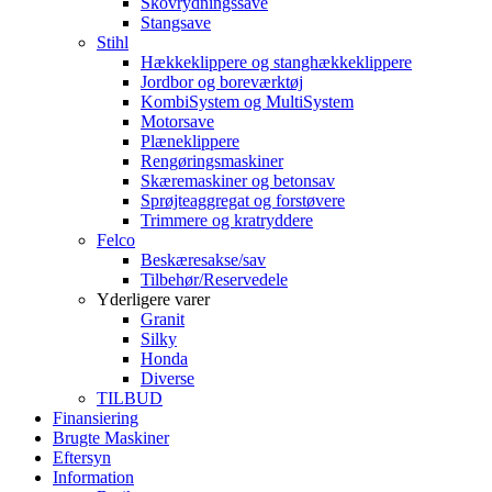
Skovrydningssave
Stangsave
Stihl
Hækkeklippere og stanghækkeklippere
Jordbor og boreværktøj
KombiSystem og MultiSystem
Motorsave
Plæneklippere
Rengøringsmaskiner
Skæremaskiner og betonsav
Sprøjteaggregat og forstøvere
Trimmere og kratryddere
Felco
Beskæresakse/sav
Tilbehør/Reservedele
Yderligere varer
Granit
Silky
Honda
Diverse
TILBUD
Finansiering
Brugte Maskiner
Eftersyn
Information