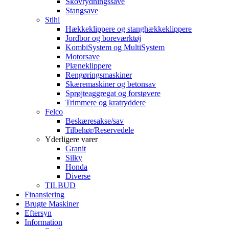
Skovrydningssave
Stangsave
Stihl
Hækkeklippere og stanghækkeklippere
Jordbor og boreværktøj
KombiSystem og MultiSystem
Motorsave
Plæneklippere
Rengøringsmaskiner
Skæremaskiner og betonsav
Sprøjteaggregat og forstøvere
Trimmere og kratryddere
Felco
Beskæresakse/sav
Tilbehør/Reservedele
Yderligere varer
Granit
Silky
Honda
Diverse
TILBUD
Finansiering
Brugte Maskiner
Eftersyn
Information