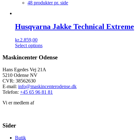
48 produkter pr. side
Husqvarna Jakke Technical Extreme
kr.
2.859,00
Select options
Maskincenter Odense
Hans Egedes Vej 21A
5210 Odense NV
CVR: 38562630
E-mail:
info@maskincenterodense.dk
Telefon:
+45 65 96 81 81
Vi er medlem af
Sider
Butik