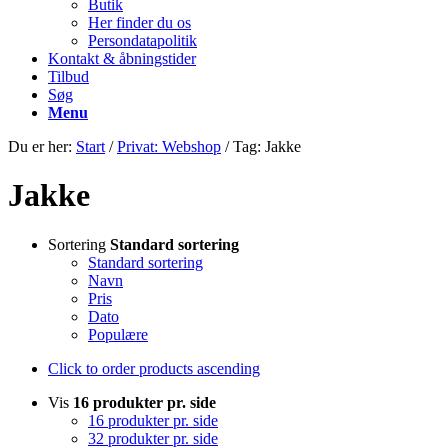
Butik
Her finder du os
Persondatapolitik
Kontakt & åbningstider
Tilbud
Søg
Menu
Du er her:
Start
/
Privat: Webshop
/
Tag: Jakke
Jakke
Sortering
Standard sortering
Standard sortering
Navn
Pris
Dato
Populære
Click to order products ascending
Vis
16 produkter pr. side
16 produkter pr. side
32 produkter pr. side