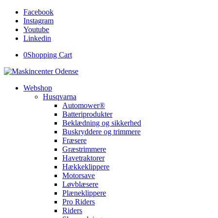
Facebook
Instagram
Youtube
Linkedin
0
Shopping Cart
Webshop
Husqvarna
Automower®
Batteriprodukter
Beklædning og sikkerhed
Buskryddere og trimmere
Fræsere
Græstrimmere
Havetraktorer
Hækkeklippere
Motorsave
Løvblæsere
Plæneklippere
Pro Riders
Riders