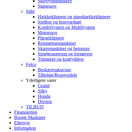
Skovrydningssave
Stangsave
Stihl
Hækkeklippere og stanghækkeklippere
Jordbor og boreværktøj
KombiSystem og MultiSystem
Motorsave
Plæneklippere
Rengøringsmaskiner
Skæremaskiner og betonsav
Sprøjteaggregat og forstøvere
Trimmere og kratryddere
Felco
Beskæresakse/sav
Tilbehør/Reservedele
Yderligere varer
Granit
Silky
Honda
Diverse
TILBUD
Finansiering
Brugte Maskiner
Eftersyn
Information