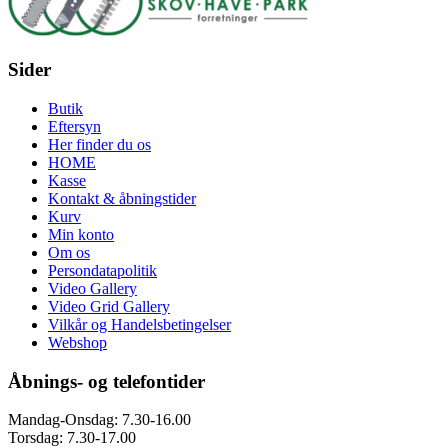
Sider
Butik
Eftersyn
Her finder du os
HOME
Kasse
Kontakt & åbningstider
Kurv
Min konto
Om os
Persondatapolitik
Video Gallery
Video Grid Gallery
Vilkår og Handelsbetingelser
Webshop
Åbnings- og telefontider
Mandag-Onsdag: 7.30-16.00
Torsdag: 7.30-17.00