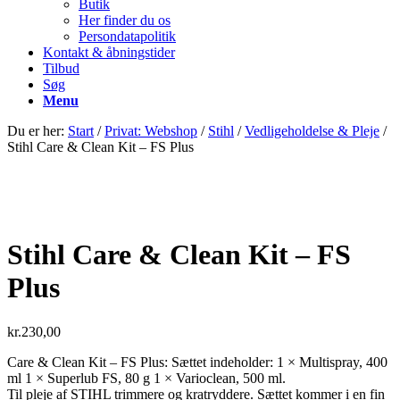
Butik
Her finder du os
Persondatapolitik
Kontakt & åbningstider
Tilbud
Søg
Menu
Du er her:
Start
/
Privat: Webshop
/
Stihl
/
Vedligeholdelse & Pleje
/
Stihl Care & Clean Kit – FS Plus
Stihl Care & Clean Kit – FS
Plus
kr.
230,00
Care & Clean Kit – FS Plus: Sættet indeholder: 1 × Multispray, 400
ml 1 × Superlub FS, 80 g 1 × Varioclean, 500 ml.
Til pleje af STIHL trimmere og kratryddere. Sættet kommer i en fin