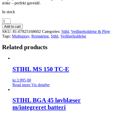
æske – perfekt gaveidé.
In stock
Stihl
Care
Add to cart
&
SKU:
81-07825168602
Categories:
Stihl
,
Vedligeholdelse & Pleje
Clean
Tags:
Multispray
,
Rengøring
,
Stihl
,
Vedligeholdelse
Kit
-
Related products
FS
Plus
quantity
STIHL MS 150 TC-E
kr.
3.995,00
Read more
Vis detaljer
STIHL BGA 45 løvblæser
m/integreret batteri