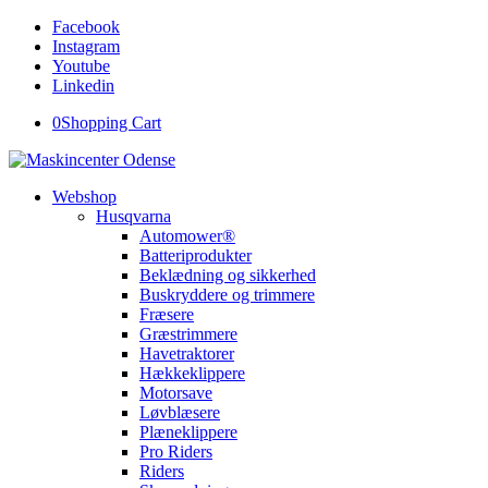
Facebook
Instagram
Youtube
Linkedin
0
Shopping Cart
Webshop
Husqvarna
Automower®
Batteriprodukter
Beklædning og sikkerhed
Buskryddere og trimmere
Fræsere
Græstrimmere
Havetraktorer
Hækkeklippere
Motorsave
Løvblæsere
Plæneklippere
Pro Riders
Riders