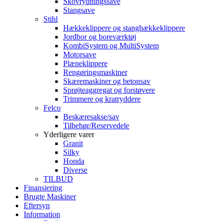
Skovrydningssave
Stangsave
Stihl
Hækkeklippere og stanghækkeklippere
Jordbor og boreværktøj
KombiSystem og MultiSystem
Motorsave
Plæneklippere
Rengøringsmaskiner
Skæremaskiner og betonsav
Sprøjteaggregat og forstøvere
Trimmere og kratryddere
Felco
Beskæresakse/sav
Tilbehør/Reservedele
Yderligere varer
Granit
Silky
Honda
Diverse
TILBUD
Finansiering
Brugte Maskiner
Eftersyn
Information