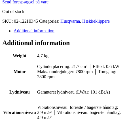
Send forespørgsel på vare
Out of stock
SKU:
02-122HD45
Categories:
Husqvarna
,
Hækkeklippere
Additional information
Additional information
Weight
4,7 kg
Cylinderplacering: 21.7 cm³ │ Effekt: 0.6 kW
Motor
Maks. omdrejninger: 7800 rpm │ Tomgang:
2800 rpm
Lydniveau
Garanteret lydniveau (LWA): 101 dB(A)
Vibrationsniveau. forreste-/ bagerste håndtag:
Vibrationsniveau
2.9 m/s² │ Vibrationsniveau. bagerste håndtag:
4.9 m/s²