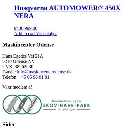
Husqvarna AUTOMOWER® 450X
NERA
kr.
36.999,00
Add to cart
Vis detaljer
Maskincenter Odense
Hans Egedes Vej 21A
5210 Odense NV
CVR: 38562630
E-mail:
info@maskincenterodense.dk
Telefon:
+45 65 96 81 81
Vi er medlem af
Sider