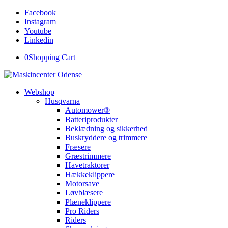
Facebook
Instagram
Youtube
Linkedin
0
Shopping Cart
Webshop
Husqvarna
Automower®
Batteriprodukter
Beklædning og sikkerhed
Buskryddere og trimmere
Fræsere
Græstrimmere
Havetraktorer
Hækkeklippere
Motorsave
Løvblæsere
Plæneklippere
Pro Riders
Riders