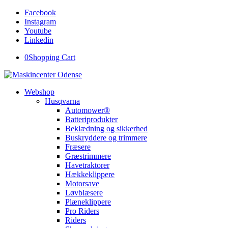
Facebook
Instagram
Youtube
Linkedin
0
Shopping Cart
Webshop
Husqvarna
Automower®
Batteriprodukter
Beklædning og sikkerhed
Buskryddere og trimmere
Fræsere
Græstrimmere
Havetraktorer
Hækkeklippere
Motorsave
Løvblæsere
Plæneklippere
Pro Riders
Riders