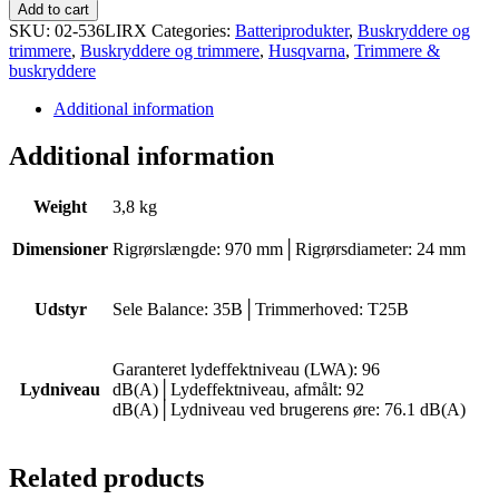
Husqvarna
Add to cart
536LiR
SKU:
02-536LIRX
Categories:
Batteriprodukter
,
Buskryddere og
quantity
trimmere
,
Buskryddere og trimmere
,
Husqvarna
,
Trimmere &
buskryddere
Additional information
Additional information
Weight
3,8 kg
Dimensioner
Rigrørslængde: 970 mm│Rigrørsdiameter: 24 mm
Udstyr
Sele Balance: 35B│Trimmerhoved: T25B
Garanteret lydeffektniveau (LWA): 96
Lydniveau
dB(A)│Lydeffektniveau, afmålt: 92
dB(A)│Lydniveau ved brugerens øre: 76.1 dB(A)
Related products