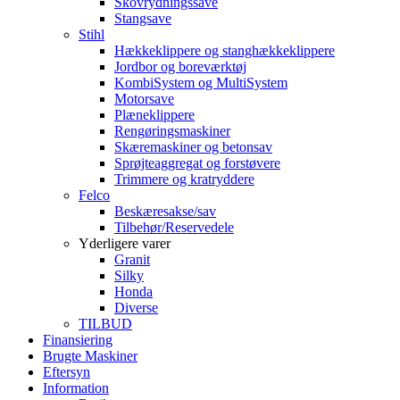
Skovrydningssave
Stangsave
Stihl
Hækkeklippere og stanghækkeklippere
Jordbor og boreværktøj
KombiSystem og MultiSystem
Motorsave
Plæneklippere
Rengøringsmaskiner
Skæremaskiner og betonsav
Sprøjteaggregat og forstøvere
Trimmere og kratryddere
Felco
Beskæresakse/sav
Tilbehør/Reservedele
Yderligere varer
Granit
Silky
Honda
Diverse
TILBUD
Finansiering
Brugte Maskiner
Eftersyn
Information