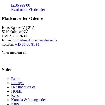
kr.
36.999,00
Read more
Vis detaljer
Maskincenter Odense
Hans Egedes Vej 21A
5210 Odense NV
CVR: 38562630
E-mail:
info@maskincenterodense.dk
Telefon:
+45 65 96 81 81
Vi er medlem af
Sider
Butik
Eftersyn
Her finder du os
HOME
Kasse
Kontakt & åbningstider
Kurv