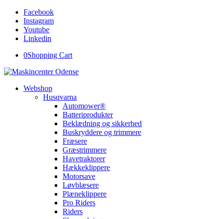
Facebook
Instagram
Youtube
Linkedin
0
Shopping Cart
Webshop
Husqvarna
Automower®
Batteriprodukter
Beklædning og sikkerhed
Buskryddere og trimmere
Fræsere
Græstrimmere
Havetraktorer
Hækkeklippere
Motorsave
Løvblæsere
Plæneklippere
Pro Riders
Riders