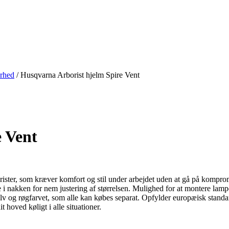
rhed
/
Husqvarna Arborist hjelm Spire Vent
 Vent
borister, som kræver komfort og stil under arbejdet uden at gå på kompr
 i nakken for nem justering af størrelsen. Mulighed for at montere la
v og røgfarvet, som alle kan købes separat. Opfylder europæisk standar
t hoved køligt i alle situationer.