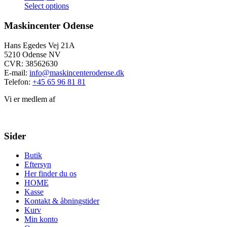
Select options
Maskincenter Odense
Hans Egedes Vej 21A
5210 Odense NV
CVR: 38562630
E-mail:
info@maskincenterodense.dk
Telefon:
+45 65 96 81 81
Vi er medlem af
Sider
Butik
Eftersyn
Her finder du os
HOME
Kasse
Kontakt & åbningstider
Kurv
Min konto