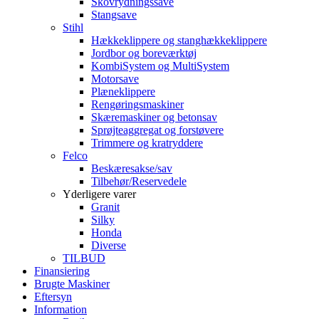
Skovrydningssave
Stangsave
Stihl
Hækkeklippere og stanghækkeklippere
Jordbor og boreværktøj
KombiSystem og MultiSystem
Motorsave
Plæneklippere
Rengøringsmaskiner
Skæremaskiner og betonsav
Sprøjteaggregat og forstøvere
Trimmere og kratryddere
Felco
Beskæresakse/sav
Tilbehør/Reservedele
Yderligere varer
Granit
Silky
Honda
Diverse
TILBUD
Finansiering
Brugte Maskiner
Eftersyn
Information