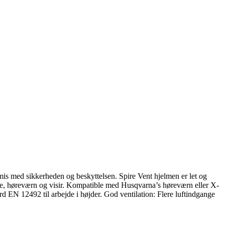
omis med sikkerheden og beskyttelsen. Spire Vent hjelmen er let og
mpe, høreværn og visir. Kompatible med Husqvarna’s høreværn eller X-
d EN 12492 til arbejde i højder. God ventilation: Flere luftindgange