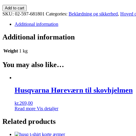
Husqvarna
Add to cart
Arborist
SKU:
02-597-681801
Categories:
Beklædning og sikkerhed
,
Hoved 
hjelm
Spire
Additional information
Vent
quantity
Additional information
Weight
1 kg
You may also like…
Husqvarna Høreværn til skovhjelmen
kr.
269,00
Read more
Vis detaljer
Related products