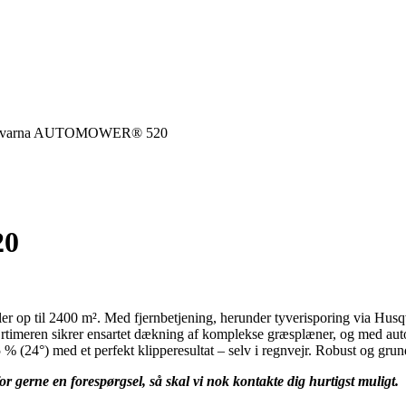
qvarna AUTOMOWER® 520
20
ler op til 2400 m². Med fjernbetjening, herunder tyverisporing via Husq
jrtimeren sikrer ensartet dækning af komplekse græsplæner, og med aut
5 % (24°) med et perfekt klipperesultat – selv i regnvejr. Robust og gru
or gerne en forespørgsel, så skal vi nok kontakte dig hurtigst muligt.