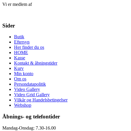
Vi er medlem af
Sider
Butik
Eftersyn
Her finder du os
HOME
Kasse
Kontakt & åbningstider
Kurv
Min konto
Om os
Persondatapolitik
Video Gallery
Video Grid Gallery
Vilkår og Handelsbetingelser
Webshop
Åbnings- og telefontider
Mandag-Onsdag: 7.30-16.00