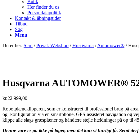
Butik
Her finder du os
Persondatapolitik
Kontakt & åbningstider
Tilbud
Søg
Menu
Du er her:
Start
/
Privat: Webshop
/
Husqvarna
/
Automower®
/
Hus
Husqvarna AUTOMOWER® 5
kr.
22.999,00
Robotplæneklipperen, som er konstrueret til professionel brug på area
og -konfiguration via en smartphone. GPS-assisteret navigation og ve
klippe alle slags græsplæner og håndtere stejle hældninger på op til 4
Denne vare er pt. ikke på lager, men det kan vi hurtigt få. Send derf