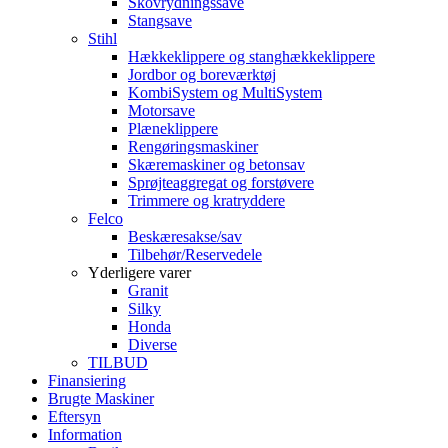
Skovrydningssave
Stangsave
Stihl
Hækkeklippere og stanghækkeklippere
Jordbor og boreværktøj
KombiSystem og MultiSystem
Motorsave
Plæneklippere
Rengøringsmaskiner
Skæremaskiner og betonsav
Sprøjteaggregat og forstøvere
Trimmere og kratryddere
Felco
Beskæresakse/sav
Tilbehør/Reservedele
Yderligere varer
Granit
Silky
Honda
Diverse
TILBUD
Finansiering
Brugte Maskiner
Eftersyn
Information