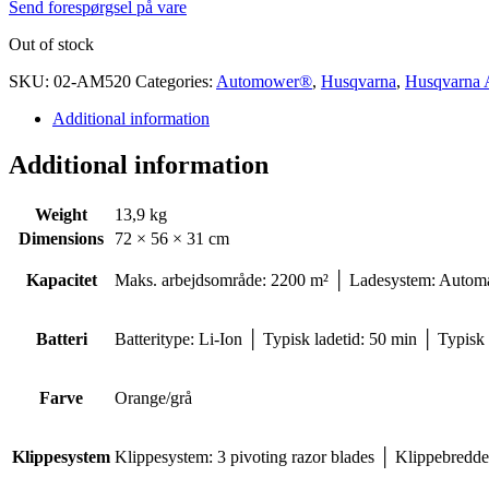
Send forespørgsel på vare
Out of stock
SKU:
02-AM520
Categories:
Automower®
,
Husqvarna
,
Husqvarna
Additional information
Additional information
Weight
13,9 kg
Dimensions
72 × 56 × 31 cm
Kapacitet
Maks. arbejdsområde: 2200 m² │ Ladesystem: Automati
Batteri
Batteritype: Li-Ion │ Typisk ladetid: 50 min │ Typisk
Farve
Orange/grå
Klippesystem
Klippesystem: 3 pivoting razor blades │ Klippebre