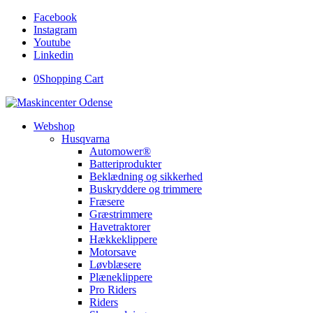
Facebook
Instagram
Youtube
Linkedin
0
Shopping Cart
Webshop
Husqvarna
Automower®
Batteriprodukter
Beklædning og sikkerhed
Buskryddere og trimmere
Fræsere
Græstrimmere
Havetraktorer
Hækkeklippere
Motorsave
Løvblæsere
Plæneklippere
Pro Riders
Riders