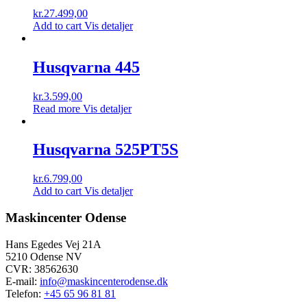
kr.
27.499,00
Add to cart
Vis detaljer
Husqvarna 445
kr.
3.599,00
Read more
Vis detaljer
Husqvarna 525PT5S
kr.
6.799,00
Add to cart
Vis detaljer
Maskincenter Odense
Hans Egedes Vej 21A
5210 Odense NV
CVR: 38562630
E-mail:
info@maskincenterodense.dk
Telefon:
+45 65 96 81 81