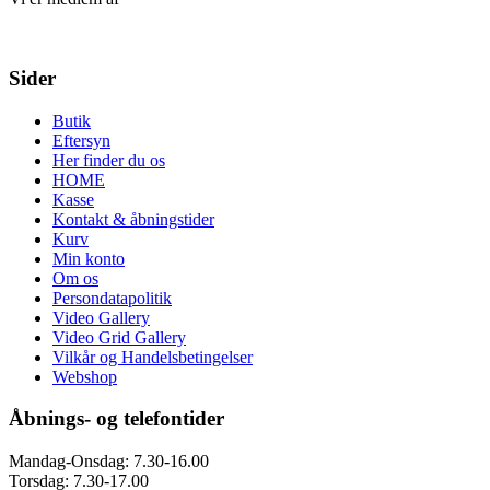
Sider
Butik
Eftersyn
Her finder du os
HOME
Kasse
Kontakt & åbningstider
Kurv
Min konto
Om os
Persondatapolitik
Video Gallery
Video Grid Gallery
Vilkår og Handelsbetingelser
Webshop
Åbnings- og telefontider
Mandag-Onsdag: 7.30-16.00
Torsdag: 7.30-17.00