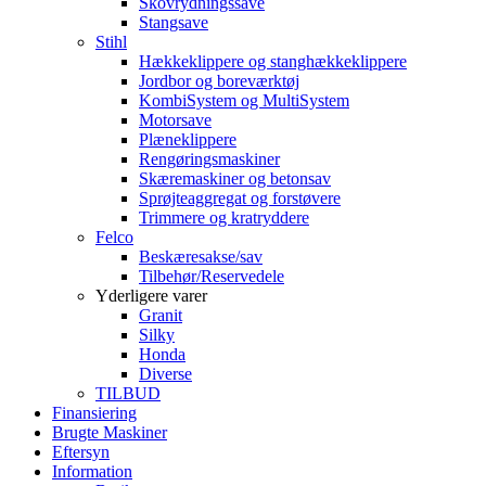
Skovrydningssave
Stangsave
Stihl
Hækkeklippere og stanghækkeklippere
Jordbor og boreværktøj
KombiSystem og MultiSystem
Motorsave
Plæneklippere
Rengøringsmaskiner
Skæremaskiner og betonsav
Sprøjteaggregat og forstøvere
Trimmere og kratryddere
Felco
Beskæresakse/sav
Tilbehør/Reservedele
Yderligere varer
Granit
Silky
Honda
Diverse
TILBUD
Finansiering
Brugte Maskiner
Eftersyn
Information