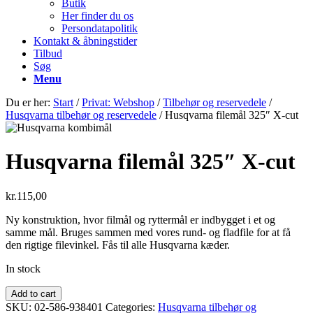
Butik
Her finder du os
Persondatapolitik
Kontakt & åbningstider
Tilbud
Søg
Menu
Du er her:
Start
/
Privat: Webshop
/
Tilbehør og reservedele
/
Husqvarna tilbehør og reservedele
/
Husqvarna filemål 325″ X-cut
Husqvarna filemål 325″ X-cut
kr.
115,00
Ny konstruktion, hvor filmål og ryttermål er indbygget i et og
samme mål. Bruges sammen med vores rund- og fladfile for at få
den rigtige filevinkel. Fås til alle Husqvarna kæder.
In stock
Husqvarna
Add to cart
filemål
SKU:
02-586-938401
Categories:
Husqvarna tilbehør og