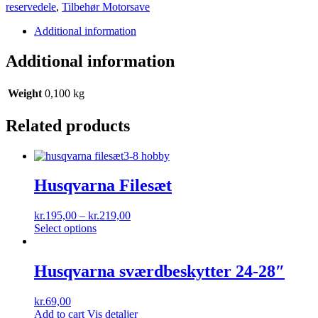
325"
reservedele
,
Tilbehør Motorsave
X-
cut
Additional information
quantity
Additional information
Weight
0,100 kg
Related products
Husqvarna Filesæt
kr.
195,00
–
kr.
219,00
Select options
Husqvarna sværdbeskytter 24-28″
kr.
69,00
Add to cart
Vis detaljer