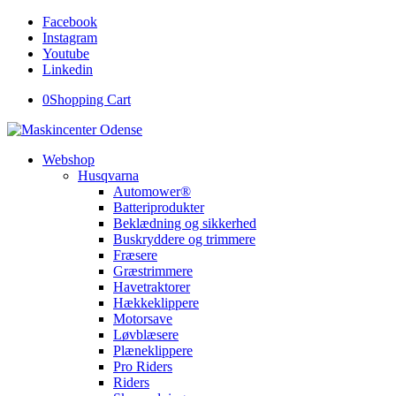
Facebook
Instagram
Youtube
Linkedin
0
Shopping Cart
Webshop
Husqvarna
Automower®
Batteriprodukter
Beklædning og sikkerhed
Buskryddere og trimmere
Fræsere
Græstrimmere
Havetraktorer
Hækkeklippere
Motorsave
Løvblæsere
Plæneklippere
Pro Riders
Riders