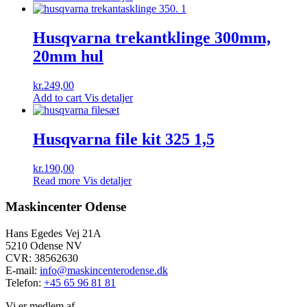
Husqvarna trekantklinge 300mm,
20mm hul
kr.
249,00
Add to cart
Vis detaljer
Husqvarna file kit 325 1,5
kr.
190,00
Read more
Vis detaljer
Maskincenter Odense
Hans Egedes Vej 21A
5210 Odense NV
CVR: 38562630
E-mail:
info@maskincenterodense.dk
Telefon:
+45 65 96 81 81
Vi er medlem af