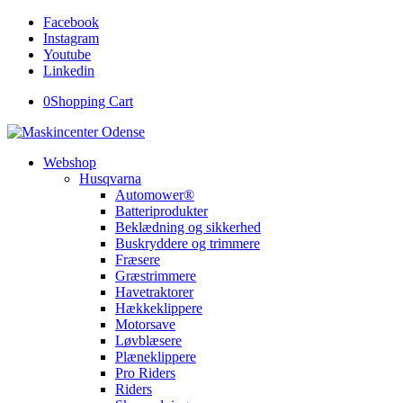
Facebook
Instagram
Youtube
Linkedin
0
Shopping Cart
Webshop
Husqvarna
Automower®
Batteriprodukter
Beklædning og sikkerhed
Buskryddere og trimmere
Fræsere
Græstrimmere
Havetraktorer
Hækkeklippere
Motorsave
Løvblæsere
Plæneklippere
Pro Riders
Riders