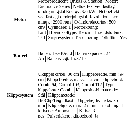
Motorproducent: Briggs & Stratton│Motor:
Endurance Series│Nettoeffekt ved fastlagt
omdrejningstal Energy: 9.6 kW│Nettoeffekt
ved fastlagt omdrejningstal Revolutions per
Motor
minute: 2900 rpm│Cylinderplacering: 500
cm³│Cylindere: 1│Motorkøling:
Luft│Brændstoftype: Benzin│Brændstoftank:
12 l│Smøresystem: Tryksmøring│Oliefilter: Yes
Batteri: Lead/Acid│Batterikapacitet: 24
Batteri
Ah│Batterivægt: 15.87 lbs
Uklippet cirkel: 30 cm│Klippebredde, min.: 94
cm│Klippebredde, maks: 112 cm│klippebord:
Combi 94, Combi 103, Combi 112│Type
klippebord: Combi│Klippeskjold materiale:
Klippesystem
Stål│Klippemetode:
BioClip/Bagudkast│Klippehøjde, maks: 75
mm│Klippehøjde, min.: 25 mm│Tilkobling af
knivene: Automatisk│Knive: 3
pcs│Pulverlakeret klippebord: Ja