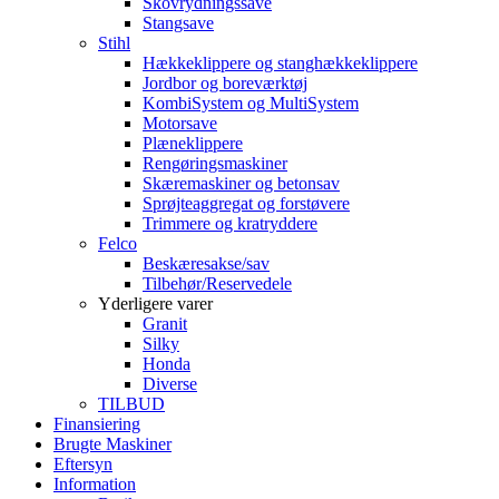
Skovrydningssave
Stangsave
Stihl
Hækkeklippere og stanghækkeklippere
Jordbor og boreværktøj
KombiSystem og MultiSystem
Motorsave
Plæneklippere
Rengøringsmaskiner
Skæremaskiner og betonsav
Sprøjteaggregat og forstøvere
Trimmere og kratryddere
Felco
Beskæresakse/sav
Tilbehør/Reservedele
Yderligere varer
Granit
Silky
Honda
Diverse
TILBUD
Finansiering
Brugte Maskiner
Eftersyn
Information