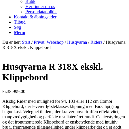
Butik
Her finder du os
Persondatapolitik
Kontakt & åbningstider
Tilbud
Søg
Menu
Du er her:
Start
/
Privat: Webshop
/
Husqvarna
/
Riders
/
Husqvarna
R 318X ekskl. Klippebord
Husqvarna R 318X ekskl.
Klippebord
kr.
38.999,00
Alsidig Rider med mulighed for 94, 103 eller 112 cm Combi-
Klippebord, der leverer førsteklasses klipning med BioClip(r) og
bagudkast. Velegnet til dem, der kræver uovertruffen effektivitet,
manøvredygtighed og perfekte resultater året rundt. Centerstyringen
og det frontmonterede Klippebord er ensbetydende med intuitiv
brug, fremragende tilgængelighed under klippearbejdet og et godt