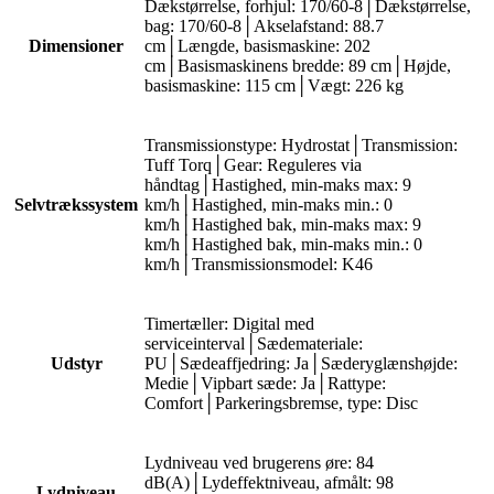
Dækstørrelse, forhjul: 170/60-8│Dækstørrelse,
bag: 170/60-8│Akselafstand: 88.7
Dimensioner
cm│Længde, basismaskine: 202
cm│Basismaskinens bredde: 89 cm│Højde,
basismaskine: 115 cm│Vægt: 226 kg
Transmissionstype: Hydrostat│Transmission:
Tuff Torq│Gear: Reguleres via
håndtag│Hastighed, min-maks max: 9
Selvtrækssystem
km/h│Hastighed, min-maks min.: 0
km/h│Hastighed bak, min-maks max: 9
km/h│Hastighed bak, min-maks min.: 0
km/h│Transmissionsmodel: K46
Timertæller: Digital med
serviceinterval│Sædemateriale:
Udstyr
PU│Sædeaffjedring: Ja│Sæderyglænshøjde:
Medie│Vipbart sæde: Ja│Rattype:
Comfort│Parkeringsbremse, type: Disc
Lydniveau ved brugerens øre: 84
dB(A)│Lydeffektniveau, afmålt: 98
Lydniveau