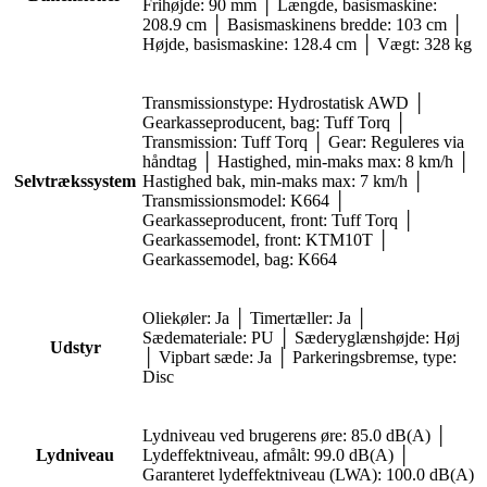
Frihøjde: 90 mm │ Længde, basismaskine:
208.9 cm │ Basismaskinens bredde: 103 cm │
Højde, basismaskine: 128.4 cm │ Vægt: 328 kg
Transmissionstype: Hydrostatisk AWD │
Gearkasseproducent, bag: Tuff Torq │
Transmission: Tuff Torq │ Gear: Reguleres via
håndtag │ Hastighed, min-maks max: 8 km/h │
Selvtrækssystem
Hastighed bak, min-maks max: 7 km/h │
Transmissionsmodel: K664 │
Gearkasseproducent, front: Tuff Torq │
Gearkassemodel, front: KTM10T │
Gearkassemodel, bag: K664
Oliekøler: Ja │ Timertæller: Ja │
Sædemateriale: PU │ Sæderyglænshøjde: Høj
Udstyr
│ Vipbart sæde: Ja │ Parkeringsbremse, type:
Disc
Lydniveau ved brugerens øre: 85.0 dB(A) │
Lydniveau
Lydeffektniveau, afmålt: 99.0 dB(A) │
Garanteret lydeffektniveau (LWA): 100.0 dB(A)