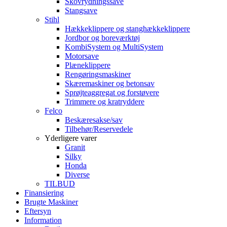
Skovrydningssave
Stangsave
Stihl
Hækkeklippere og stanghækkeklippere
Jordbor og boreværktøj
KombiSystem og MultiSystem
Motorsave
Plæneklippere
Rengøringsmaskiner
Skæremaskiner og betonsav
Sprøjteaggregat og forstøvere
Trimmere og kratryddere
Felco
Beskæresakse/sav
Tilbehør/Reservedele
Yderligere varer
Granit
Silky
Honda
Diverse
TILBUD
Finansiering
Brugte Maskiner
Eftersyn
Information