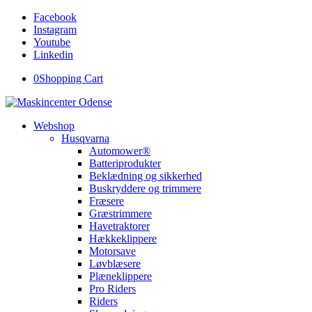
Facebook
Instagram
Youtube
Linkedin
0
Shopping Cart
Webshop
Husqvarna
Automower®
Batteriprodukter
Beklædning og sikkerhed
Buskryddere og trimmere
Fræsere
Græstrimmere
Havetraktorer
Hækkeklippere
Motorsave
Løvblæsere
Plæneklippere
Pro Riders
Riders