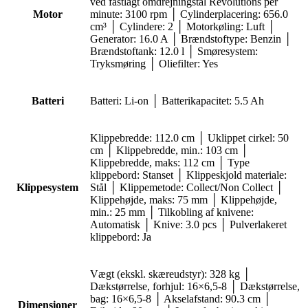
ved fastlagt omdrejningstal Revolutions per
Motor
minute: 3100 rpm │ Cylinderplacering: 656.0
cm³ │ Cylindere: 2 │ Motorkøling: Luft │
Generator: 16.0 A │ Brændstoftype: Benzin │
Brændstoftank: 12.0 l │ Smøresystem:
Tryksmøring │ Oliefilter: Yes
Batteri
Batteri: Li-on │ Batterikapacitet: 5.5 Ah
Klippebredde: 112.0 cm │ Uklippet cirkel: 50
cm │ Klippebredde, min.: 103 cm │
Klippebredde, maks: 112 cm │ Type
klippebord: Stanset │ Klippeskjold materiale:
Klippesystem
Stål │ Klippemetode: Collect/Non Collect │
Klippehøjde, maks: 75 mm │ Klippehøjde,
min.: 25 mm │ Tilkobling af knivene:
Automatisk │ Knive: 3.0 pcs │ Pulverlakeret
klippebord: Ja
Vægt (ekskl. skæreudstyr): 328 kg │
Dækstørrelse, forhjul: 16×6,5-8 │ Dækstørrelse,
bag: 16×6,5-8 │ Akselafstand: 90.3 cm │
Dimensioner