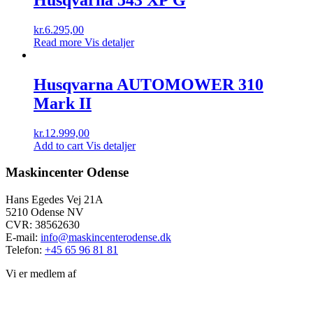
Husqvarna 543 XP G
kr.
6.295,00
Read more
Vis detaljer
Husqvarna AUTOMOWER 310
Mark II
kr.
12.999,00
Add to cart
Vis detaljer
Maskincenter Odense
Hans Egedes Vej 21A
5210 Odense NV
CVR: 38562630
E-mail:
info@maskincenterodense.dk
Telefon:
+45 65 96 81 81
Vi er medlem af