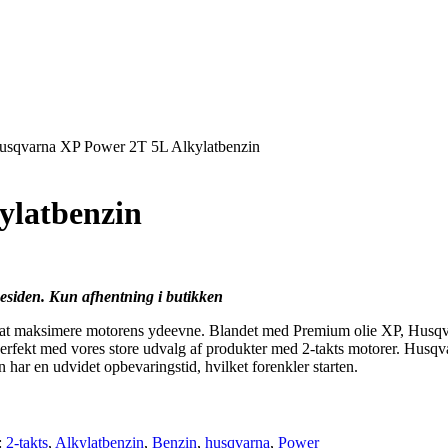
usqvarna XP Power 2T 5L Alkylatbenzin
ylatbenzin
mesiden. Kun afhentning i butikken
l at maksimere motorens ydeevne. Blandet med Premium olie XP, Husqva
 perfekt med vores store udvalg af produkter med 2-takts motorer. Husqv
 har en udvidet opbevaringstid, hvilket forenkler starten.
:
2-takts
,
Alkylatbenzin
,
Benzin
,
husqvarna
,
Power