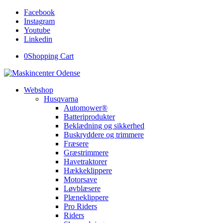
Facebook
Instagram
Youtube
Linkedin
0
Shopping Cart
Webshop
Husqvarna
Automower®
Batteriprodukter
Beklædning og sikkerhed
Buskryddere og trimmere
Fræsere
Græstrimmere
Havetraktorer
Hækkeklippere
Motorsave
Løvblæsere
Plæneklippere
Pro Riders
Riders