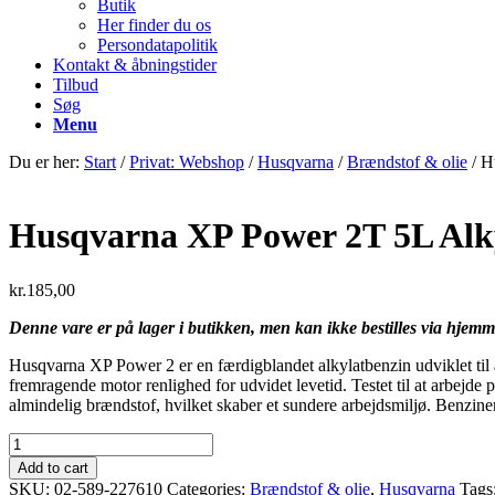
Butik
Her finder du os
Persondatapolitik
Kontakt & åbningstider
Tilbud
Søg
Menu
Du er her:
Start
/
Privat: Webshop
/
Husqvarna
/
Brændstof & olie
/
H
Husqvarna XP Power 2T 5L Alk
kr.
185,00
Denne vare er på lager i butikken, men kan ikke bestilles via hjem
Husqvarna XP Power 2 er en færdigblandet alkylatbenzin udviklet ti
fremragende motor renlighed for udvidet levetid. Testet til at arbejde
almindelig brændstof, hvilket skaber et sundere arbejdsmiljø. Benzinen
Husqvarna
XP
Add to cart
Power
SKU:
02-589-227610
Categories:
Brændstof & olie
,
Husqvarna
Tags