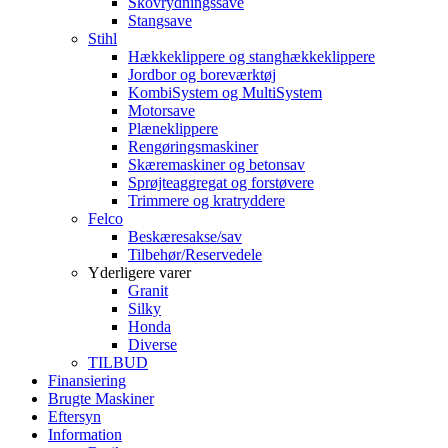
Skovrydningssave
Stangsave
Stihl
Hækkeklippere og stanghækkeklippere
Jordbor og boreværktøj
KombiSystem og MultiSystem
Motorsave
Plæneklippere
Rengøringsmaskiner
Skæremaskiner og betonsav
Sprøjteaggregat og forstøvere
Trimmere og kratryddere
Felco
Beskæresakse/sav
Tilbehør/Reservedele
Yderligere varer
Granit
Silky
Honda
Diverse
TILBUD
Finansiering
Brugte Maskiner
Eftersyn
Information