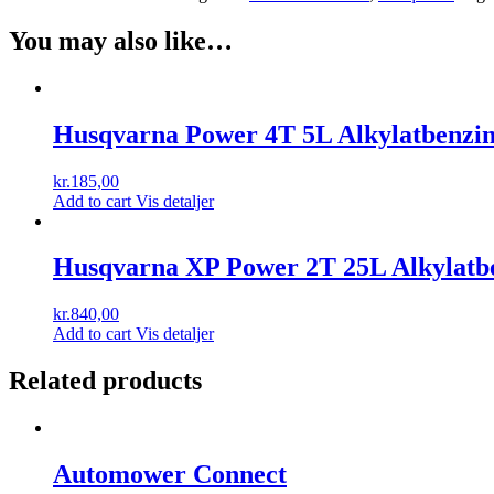
2T
5L
You may also like…
Alkylatbenzin
quantity
Husqvarna Power 4T 5L Alkylatbenzi
kr.
185,00
Add to cart
Vis detaljer
Husqvarna XP Power 2T 25L Alkylatb
kr.
840,00
Add to cart
Vis detaljer
Related products
Automower Connect