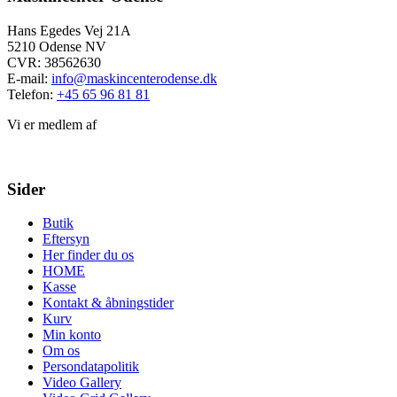
Hans Egedes Vej 21A
5210 Odense NV
CVR: 38562630
E-mail:
info@maskincenterodense.dk
Telefon:
+45 65 96 81 81
Vi er medlem af
Sider
Butik
Eftersyn
Her finder du os
HOME
Kasse
Kontakt & åbningstider
Kurv
Min konto
Om os
Persondatapolitik
Video Gallery