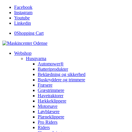
Facebook
Instagram
Youtube
Linkedin
0
Shopping Cart
Webshop
Husqvarna
Automower®
Batteriprodukter
Beklædning og sikkerhed
Buskryddere og trimmere
Fræsere
Græstrimmere
Havetraktorer
Hækkeklippere
Motorsave
Løvblæsere
Plæneklippere
Pro Riders
Riders