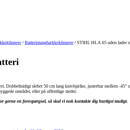
kkeklippere
/
Batteristanghækkeklippere
/
STIHL HLA 65 uden lader og
tteri
i. Dobbeltsidigt slebet 50 cm lang knivbjælke, justerbar mellem -45° og
byggede områder, eller på offentlige steder.
or gerne en forespørgsel, så skal vi nok kontakte dig hurtigst muligt.