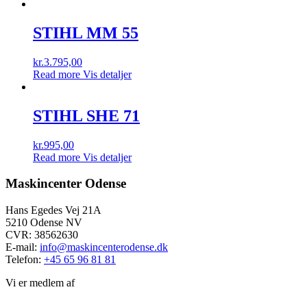
STIHL MM 55
kr.
3.795,00
Read more
Vis detaljer
STIHL SHE 71
kr.
995,00
Read more
Vis detaljer
Maskincenter Odense
Hans Egedes Vej 21A
5210 Odense NV
CVR: 38562630
E-mail:
info@maskincenterodense.dk
Telefon:
+45 65 96 81 81
Vi er medlem af