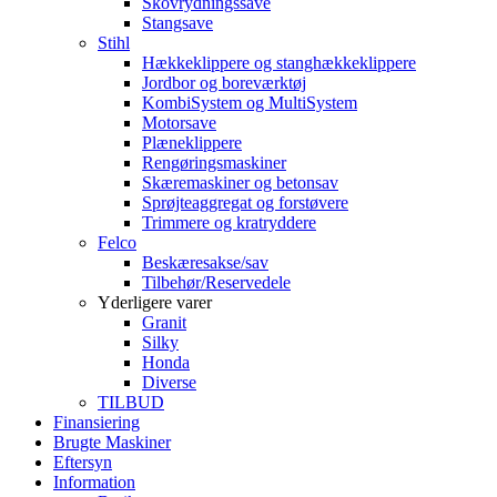
Skovrydningssave
Stangsave
Stihl
Hækkeklippere og stanghækkeklippere
Jordbor og boreværktøj
KombiSystem og MultiSystem
Motorsave
Plæneklippere
Rengøringsmaskiner
Skæremaskiner og betonsav
Sprøjteaggregat og forstøvere
Trimmere og kratryddere
Felco
Beskæresakse/sav
Tilbehør/Reservedele
Yderligere varer
Granit
Silky
Honda
Diverse
TILBUD
Finansiering
Brugte Maskiner
Eftersyn
Information