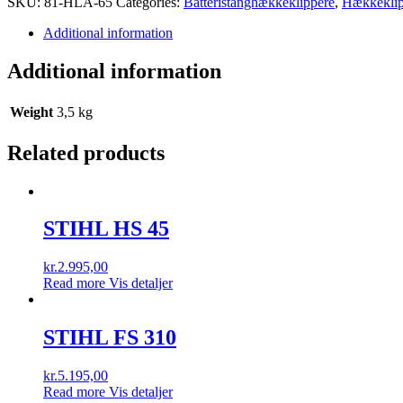
SKU:
81-HLA-65
Categories:
Batteristanghækkeklippere
,
Hækkeklip
Additional information
Additional information
Weight
3,5 kg
Related products
STIHL HS 45
kr.
2.995,00
Read more
Vis detaljer
STIHL FS 310
kr.
5.195,00
Read more
Vis detaljer