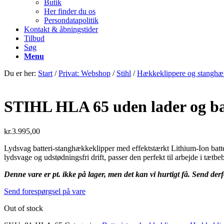
Butik
Her finder du os
Persondatapolitik
Kontakt & åbningstider
Tilbud
Søg
Menu
Du er her:
Start
/
Privat: Webshop
/
Stihl
/
Hækkeklippere og stanghæ
STIHL HLA 65 uden lader og ba
kr.
3.995,00
Lydsvag batteri-stanghækkeklipper med effektstærkt Lithium-Ion batter
lydsvage og udstødningsfri drift, passer den perfekt til arbejde i tætbe
Denne vare er pt. ikke på lager, men det kan vi hurtigt få. Send derf
Send forespørgsel på vare
Out of stock