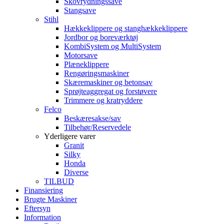
Skovrydningssave
Stangsave
Stihl
Hækkeklippere og stanghækkeklippere
Jordbor og boreværktøj
KombiSystem og MultiSystem
Motorsave
Plæneklippere
Rengøringsmaskiner
Skæremaskiner og betonsav
Sprøjteaggregat og forstøvere
Trimmere og kratryddere
Felco
Beskæresakse/sav
Tilbehør/Reservedele
Yderligere varer
Granit
Silky
Honda
Diverse
TILBUD
Finansiering
Brugte Maskiner
Eftersyn
Information