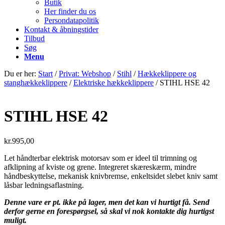
Butik
Her finder du os
Persondatapolitik
Kontakt & åbningstider
Tilbud
Søg
Menu
Du er her:
Start
/
Privat: Webshop
/
Stihl
/
Hækkeklippere og
stanghækkeklippere
/
Elektriske hækkeklippere
/
STIHL HSE 42
STIHL HSE 42
kr.
995,00
Let håndterbar elektrisk motorsav som er ideel til trimning og
afklipning af kviste og grene. Integreret skæreskærm, mindre
håndbeskyttelse, mekanisk knivbremse, enkeltsidet slebet kniv samt
låsbar ledningsaflastning.
Denne vare er pt. ikke på lager, men det kan vi hurtigt få. Send
derfor gerne en forespørgsel, så skal vi nok kontakte dig hurtigst
muligt.