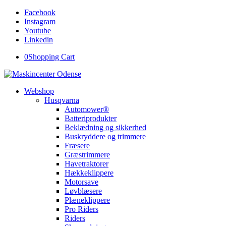
Facebook
Instagram
Youtube
Linkedin
0
Shopping Cart
Webshop
Husqvarna
Automower®
Batteriprodukter
Beklædning og sikkerhed
Buskryddere og trimmere
Fræsere
Græstrimmere
Havetraktorer
Hækkeklippere
Motorsave
Løvblæsere
Plæneklippere
Pro Riders
Riders