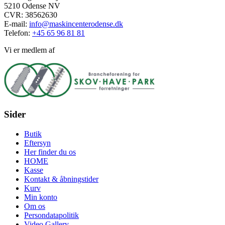
5210 Odense NV
CVR: 38562630
E-mail:
info@maskincenterodense.dk
Telefon:
+45 65 96 81 81
Vi er medlem af
Sider
Butik
Eftersyn
Her finder du os
HOME
Kasse
Kontakt & åbningstider
Kurv
Min konto
Om os
Persondatapolitik
Video Gallery