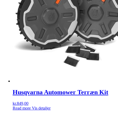
Husqvarna Automower Terræn Kit
kr.
849,00
Read more
Vis detaljer