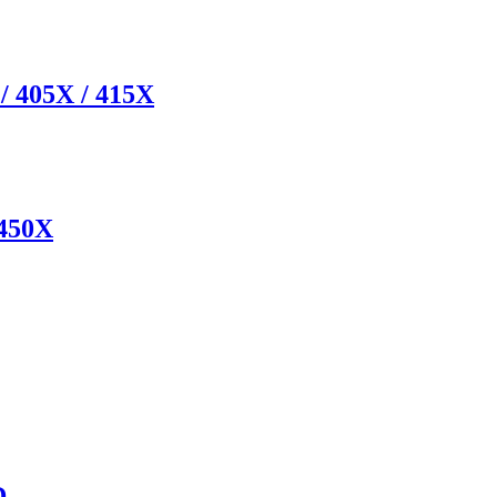
/ 405X / 415X
450X
D