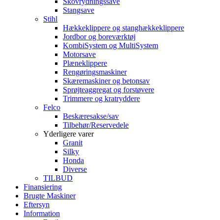
Skovrydningssave
Stangsave
Stihl
Hækkeklippere og stanghækkeklippere
Jordbor og boreværktøj
KombiSystem og MultiSystem
Motorsave
Plæneklippere
Rengøringsmaskiner
Skæremaskiner og betonsav
Sprøjteaggregat og forstøvere
Trimmere og kratryddere
Felco
Beskæresakse/sav
Tilbehør/Reservedele
Yderligere varer
Granit
Silky
Honda
Diverse
TILBUD
Finansiering
Brugte Maskiner
Eftersyn
Information