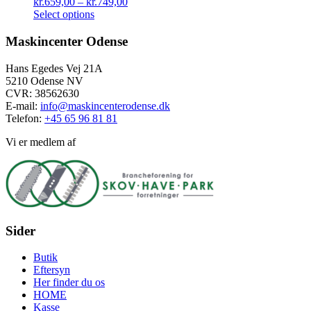
kr.
659,00
–
kr.
749,00
Select options
Maskincenter Odense
Hans Egedes Vej 21A
5210 Odense NV
CVR: 38562630
E-mail:
info@maskincenterodense.dk
Telefon:
+45 65 96 81 81
Vi er medlem af
Sider
Butik
Eftersyn
Her finder du os
HOME
Kasse