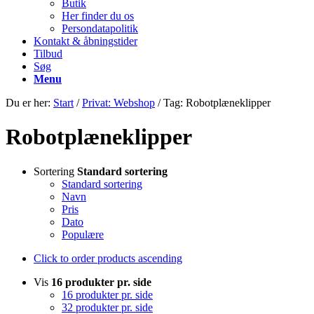
Butik
Her finder du os
Persondatapolitik
Kontakt & åbningstider
Tilbud
Søg
Menu
Du er her:
Start
/
Privat: Webshop
/
Tag: Robotplæneklipper
Robotplæneklipper
Sortering
Standard sortering
Standard sortering
Navn
Pris
Dato
Populære
Click to order products ascending
Vis
16 produkter pr. side
16 produkter pr. side
32 produkter pr. side