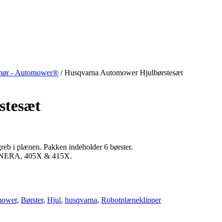
ehør - Automower®
/
Husqvarna Automower Hjulbørstesæt
stesæt
greb i plænen. Pakken indeholder 6 børster.
20 NERA, 405X & 415X.
mower
,
Børster
,
Hjul
,
husqvarna
,
Robotplæneklipper