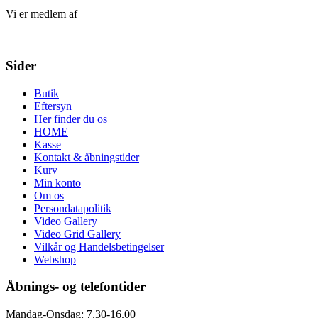
Vi er medlem af
Sider
Butik
Eftersyn
Her finder du os
HOME
Kasse
Kontakt & åbningstider
Kurv
Min konto
Om os
Persondatapolitik
Video Gallery
Video Grid Gallery
Vilkår og Handelsbetingelser
Webshop
Åbnings- og telefontider
Mandag-Onsdag: 7.30-16.00