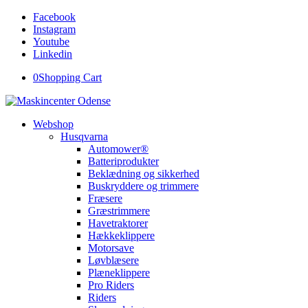
Facebook
Instagram
Youtube
Linkedin
0
Shopping Cart
Webshop
Husqvarna
Automower®
Batteriprodukter
Beklædning og sikkerhed
Buskryddere og trimmere
Fræsere
Græstrimmere
Havetraktorer
Hækkeklippere
Motorsave
Løvblæsere
Plæneklippere
Pro Riders
Riders