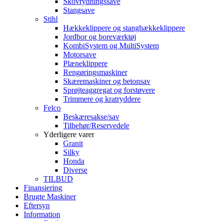
Skovrydningssave
Stangsave
Stihl
Hækkeklippere og stanghækkeklippere
Jordbor og boreværktøj
KombiSystem og MultiSystem
Motorsave
Plæneklippere
Rengøringsmaskiner
Skæremaskiner og betonsav
Sprøjteaggregat og forstøvere
Trimmere og kratryddere
Felco
Beskæresakse/sav
Tilbehør/Reservedele
Yderligere varer
Granit
Silky
Honda
Diverse
TILBUD
Finansiering
Brugte Maskiner
Eftersyn
Information