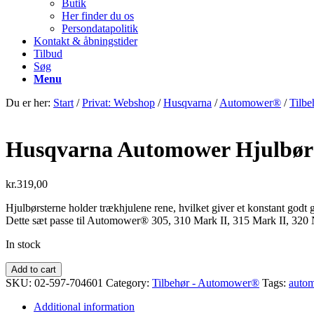
Butik
Her finder du os
Persondatapolitik
Kontakt & åbningstider
Tilbud
Søg
Menu
Du er her:
Start
/
Privat: Webshop
/
Husqvarna
/
Automower®
/
Tilb
Husqvarna Automower Hjulbør
kr.
319,00
Hjulbørsterne holder trækhjulene rene, hvilket giver et konstant godt 
Dette sæt passe til Automower® 305, 310 Mark II, 315 Mark II, 3
In stock
Husqvarna
Add to cart
Automower
SKU:
02-597-704601
Category:
Tilbehør - Automower®
Tags:
auto
Hjulbørstesæt
quantity
Additional information