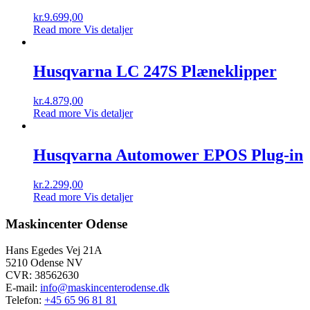
kr.
9.699,00
Read more
Vis detaljer
Husqvarna LC 247S Plæneklipper
kr.
4.879,00
Read more
Vis detaljer
Husqvarna Automower EPOS Plug-in
kr.
2.299,00
Read more
Vis detaljer
Maskincenter Odense
Hans Egedes Vej 21A
5210 Odense NV
CVR: 38562630
E-mail:
info@maskincenterodense.dk
Telefon:
+45 65 96 81 81