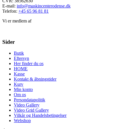
CVR: 38562630
E-mail:
info@maskincenterodense.dk
Telefon:
+45 65 96 81 81
Vi er medlem af
Sider
Butik
Eftersyn
Her finder du os
HOME
Kasse
Kontakt & åbningstider
Kurv
Min konto
Om os
Persondatapolitik
Video Gallery
Video Grid Gallery
Vilkår og Handelsbetingelser
Webshop