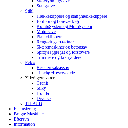
Skovrydningssave
Stangsave
Stihl
Hækkeklippere og stanghækkeklippere
Jordbor og boreværktøj
KombiSystem og MultiSystem
Motorsave
Plæneklippere
Rengøringsmaskiner
Skæremaskiner og betonsav
Sprøjteaggregat og forstøvere
Trimmere og kratryddere
Felco
Beskæresakse/sav
Tilbehør/Reservedele
Yderligere varer
Granit
Silky
Honda
Diverse
TILBUD
Finansiering
Brugte Maskiner
Eftersyn
Information