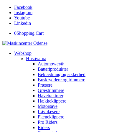
Facebook
Instagram
Youtube
Linkedin
0
Shopping Cart
Webshop
Husqvarna
Automower®
Batteriprodukter
Beklædning og sikkerhed
Buskryddere og trimmere
Fræsere
Græstrimmere
Havetraktorer
Hækkeklippere
Motorsave
Løvblæsere
Plæneklippere
Pro Riders
Riders