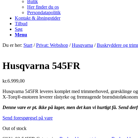
Butik
Her finder du os
Persondatapolitik
Kontakt & åbningstider
Tilbud
Søg
Menu
Du er her:
Start
/
Privat: Webshop
/
Husqvarna
/
Buskryddere og trim
Husqvarna 545FR
kr.
6.999,00
Husqvarna 545FR leveres komplet med trimmerhoved, græsklinge og sav
X-Torq®-motoren leverer råstyrke og fremragende brændstoføkonom
Denne vare er pt. ikke på lager, men det kan vi hurtigt få. Send derf
Send forespørgsel på vare
Out of stock