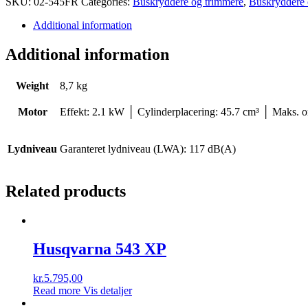
SKU:
02-545FR
Categories:
Buskryddere og trimmere
,
Buskryddere 
Additional information
Additional information
Weight
8,7 kg
Motor
Effekt: 2.1 kW │ Cylinderplacering: 45.7 cm³ │ Maks.
Lydniveau
Garanteret lydniveau (LWA): 117 dB(A)
Related products
Husqvarna 543 XP
kr.
5.795,00
Read more
Vis detaljer