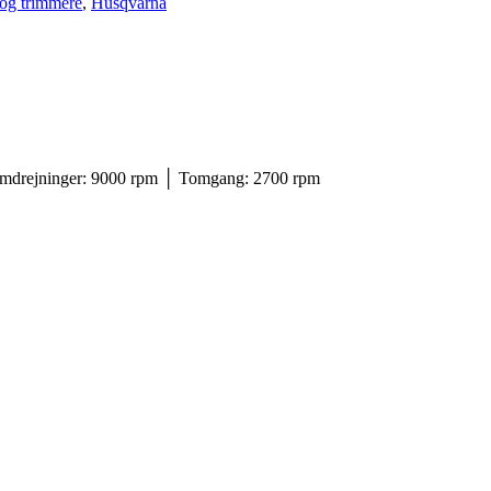
og trimmere
,
Husqvarna
 omdrejninger: 9000 rpm │ Tomgang: 2700 rpm