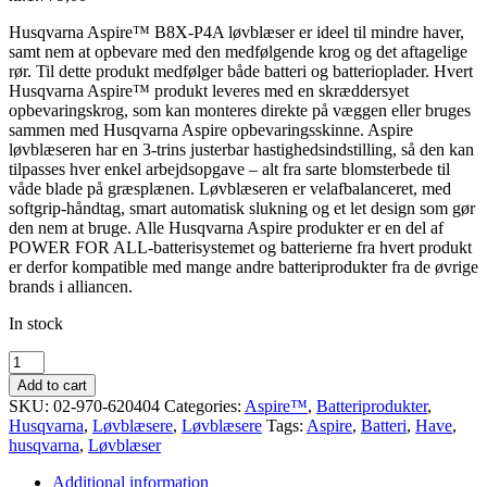
Husqvarna Aspire™ B8X-P4A løvblæser er ideel til mindre haver,
samt nem at opbevare med den medfølgende krog og det aftagelige
rør. Til dette produkt medfølger både batteri og batterioplader. Hvert
Husqvarna Aspire™ produkt leveres med en skræddersyet
opbevaringskrog, som kan monteres direkte på væggen eller bruges
sammen med Husqvarna Aspire opbevaringsskinne. Aspire
løvblæseren har en 3-trins justerbar hastighedsindstilling, så den kan
tilpasses hver enkel arbejdsopgave – alt fra sarte blomsterbede til
våde blade på græsplænen. Løvblæseren er velafbalanceret, med
softgrip-håndtag, smart automatisk slukning og et let design som gør
den nem at bruge. Alle Husqvarna Aspire produkter er en del af
POWER FOR ALL-batterisystemet og batterierne fra hvert produkt
er derfor kompatible med mange andre batteriprodukter fra de øvrige
brands i alliancen.
In stock
Husqvarna
Aspire
Add to cart
batteri
SKU:
02-970-620404
Categories:
Aspire™
,
Batteriprodukter
,
løvblæser
Husqvarna
,
Løvblæsere
,
Løvblæsere
Tags:
Aspire
,
Batteri
,
Have
,
quantity
husqvarna
,
Løvblæser
Additional information