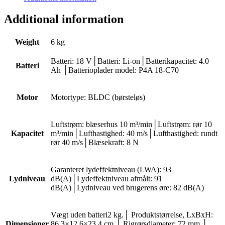
Additional information
Weight
6 kg
Batteri: 18 V│Batteri: Li-on│Batterikapacitet: 4.0
Batteri
Ah │Batterioplader model: P4A 18-C70
Motor
Motortype: BLDC (børsteløs)
Luftstrøm: blæserhus 10 m³/min│Luftstrøm: rør 10
Kapacitet
m³/min│Lufthastighed: 40 m/s│Lufthastighed: rundt
rør 40 m/s│Blæsekraft: 8 N
Garanteret lydeffektniveau (LWA): 93
Lydniveau
dB(A)│Lydeffektniveau afmålt: 91
dB(A)│Lydniveau ved brugerens øre: 82 dB(A)
Vægt uden batteri2 kg.│ Produktstørrelse, LxBxH:
Dimensioner
86.3×12.6×23.4 cm.│ Rigrørsdiameter: 72 mm.│