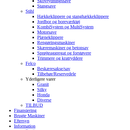
Skovrydningssave
Stangsave
Stihl
Hækkeklippere og stanghækkeklippere
Jordbor og boreværktøj
KombiSystem og MultiSystem
Motorsave
Plæneklippere
Rengøringsmaskiner
Skæremaskiner og betonsav
Sprøjteaggregat og forstøvere
Trimmere og kratryddere
Felco
Beskæresakse/sav
Tilbehør/Reservedele
Yderligere varer
Granit
Silky
Honda
Diverse
TILBUD
Finansiering
Brugte Maskiner
Eftersyn
Information