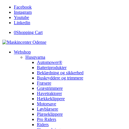
Facebook
Instagram
Youtube
Linkedin
0
Shopping Cart
Webshop
Husqvarna
Automower®
Batteriprodukter
Beklædning og sikkerhed
Buskryddere og trimmere
Fræsere
Græstrimmere
Havetraktorer
Hækkeklippere
Motorsave
Løvblæsere
Plæneklippere
Pro Riders
Riders