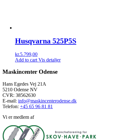
Husqvarna 525P5S
kr.
5.799,00
Add to cart
Vis detaljer
Maskincenter Odense
Hans Egedes Vej 21A
5210 Odense NV
CVR: 38562630
E-mail:
info@maskincenterodense.dk
Telefon:
+45 65 96 81 81
Vi er medlem af